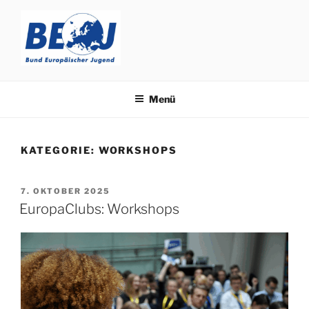
Zum
Inhalt
springen
BUND EUROPÄISCHER
working for a united Europe since 1955
JUGEND
Menü
KATEGORIE:
WORKSHOPS
VERÖFFENTLICHT
7. OKTOBER 2025
AM
EuropaClubs: Workshops